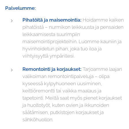
Palvelumme:
Pihatöitä ja maisemointia:
Hoidamme kaiken
pihatöistä – nurmikon leikkuusta ja pensaiden
leikkaamisesta suurimpiin
maisemointiprojekteihin. Luomme kauniin ja
hyvinhoidetun pihan, joka tuo iloa ja
viihtyisyyttä ympärillesi.
Remontointi ja korjaukset:
Tarjoamme laajan
valikoiman remontointipalveluja – olipa
kyseessä kylpyhuoneen uusiminen,
keittiöremontti tai vaikka maalaus ja
tapetointi. Meiltä saat myös pienet korjaukset
ja huoltotyöt, kuten ovien ja ikkunoiden
säätämisen, putkistojen korjaukset ja
sähköhuollon.