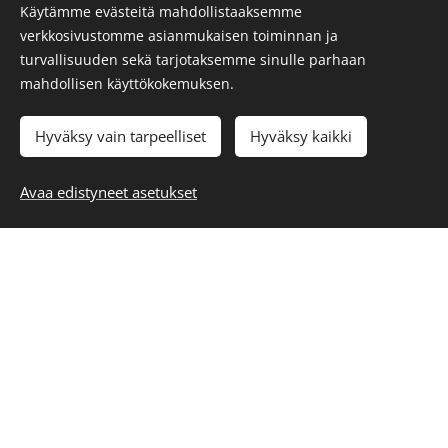
me hoidamme kaiken. Olemme kumppanisi
Käytämme evästeitä mahdollistaaksemme
kaikissa kotisi tai mökkisi kunnossapitotöissä!
verkkosivustomme asianmukaisen toiminnan ja
turvallisuuden sekä tarjotaksemme sinulle parhaan
Ammattitaito ja kokemus
mahdollisen käyttökokemuksen.
Kotitalkkareillamme on vankka kokemus
monenlaisista kotitöistä ja
Hyväksy vain tarpeelliset
Hyväksy kaikki
remonttiprojekteista. Olipa kyseessä pihan
kaunistaminen, sähkötöiden tarkastus,
Avaa edistyneet asetukset
pienten putkistokorjausten tekeminen tai
suurempi remontti, voit luottaa siihen, että
työnjälkemme on aina korkeatasoista ja
pitkäikäistä.
Aikataulut ja budjetit hallussa
Meille on
tärkeää, että työ etenee aikataulussa ja
sovitussa budjetissa. Olemme joustavia ja
räätälöimme palvelut juuri sinun tarpeidesi
mukaan, jotta voit nauttia valmiista tuloksesta
ilman stressiä tai huolta ylimääräisistä