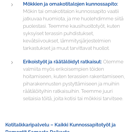
Mökkien ja omakotitalojen kunnossapito:
Mökin tai omakotitalon kunnossapito vaatii
jatkuvaa huomiota, ja me huolehdimme siitä
puolestasi. Teemme kausihuoltotyöt, kuten
syksyiset terassin puhdistukset,
kevätsiivoukset, lämmitysjärjestelmien
tarkastukset ja muut tarvittavat huollot.
Erikoistyöt ja räätälöidyt ratkaisut:
Olemme
valmiita myös erikoisempien töiden
hoitamiseen, kuten terassien rakentamiseen,
piharakennusten pystyttämiseen ja muihin
räätälöityihin ratkaisuihin. Teemme juuri
sellaisia töitä, joita kotisi tai mökkisi tarvitsee.
Kotitalkkaripalvelu – Kaikki Kunnossapitotyöt ja