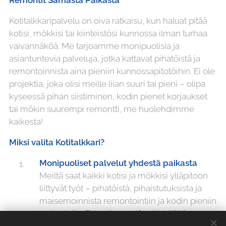
Remontit Samasta Paikasta
Kotitalkkaripalvelu on oiva ratkaisu, kun haluat pitää
kotisi, mökkisi tai kiinteistösi kunnossa ilman turhaa
vaivannäköä. Me tarjoamme monipuolisia ja
asiantuntevia palveluja, jotka kattavat pihatöistä ja
remontoinnista aina pieniin kunnossapitotöihin. Ei ole
projektia, joka olisi meille liian suuri tai pieni – olipa
kyseessä pihan siistiminen, kodin pienet korjaukset
tai mökin suurempi remontti, me huolehdimme
kaikesta!
Miksi valita Kotitalkkari?
Monipuoliset palvelut yhdestä paikasta
Meiltä saat kaikki kotisi ja mökkisi ylläpitoon
liittyvät työt – pihatöistä, pihaistutuksista ja
maisemoinnista remontointiin ja kodin pieniin
korjauksiin. Ei tarvitse etsiä eri tekijöitä, vaan